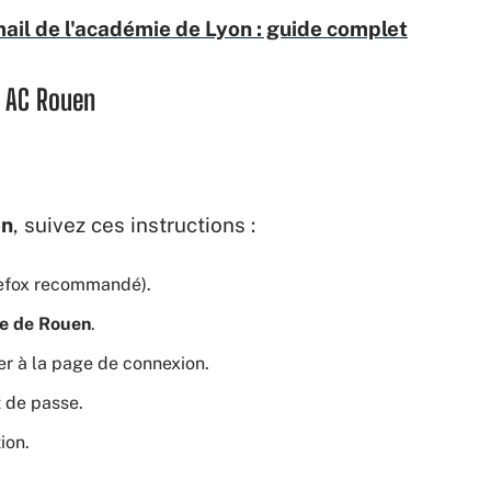
il de l'académie de Lyon : guide complet
l AC Rouen
en
, suivez ces instructions :
refox recommandé).
e de Rouen
.
er à la page de connexion.
 de passe.
ion.