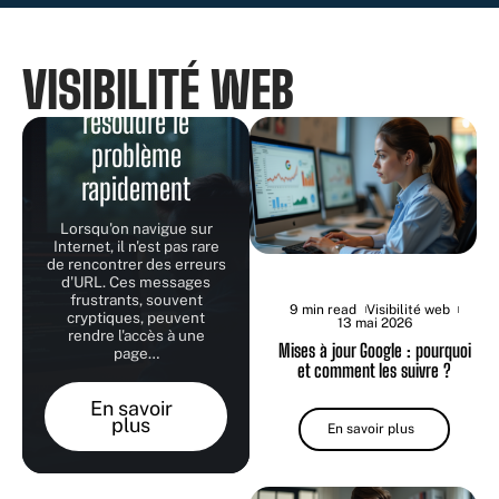
Erreur d’URL :
VISIBILITÉ WEB
comprendre et
résoudre le
problème
rapidement
Lorsqu'on navigue sur
Internet, il n'est pas rare
de rencontrer des erreurs
d'URL. Ces messages
frustrants, souvent
9 min read
Visibilité web
cryptiques, peuvent
13 mai 2026
rendre l'accès à une
Mises à jour Google : pourquoi
page
…
et comment les suivre ?
En savoir
plus
En savoir plus