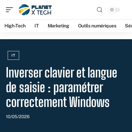
High-Tech
IT
Marketing
Outils numériques
Séc
IT
Inverser clavier et langue
de saisie : paramétrer
correctement Windows
10/05/2026