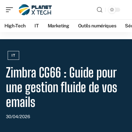
High-Tech
IT
Marketing
Outils numériques
Séc
IT
Zimbra CG66 : Guide pour
une gestion fluide de vos
emails
30/04/2026